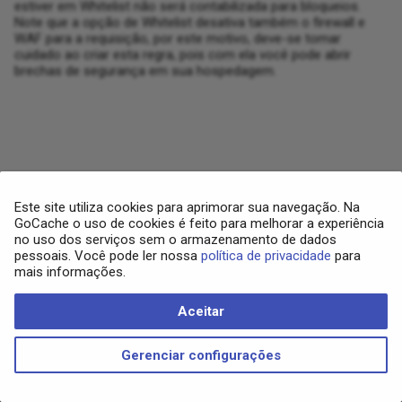
Histórico
estiver em Whitelist não será contabilizada para bloqueios.
d
Note que a opção de Whitelist desativa também o firewall e
Resolução de Problemas
Cifras
Identificação do usuário
WAF para a requisição, por este motivo, deve-se tomar
o
Usuários e
cuidado ao criar esta regra, pois com ela você pode abrir
Permissionamento
brechas de segurança em sua hospedagem.
DDos Protection
b
u
DNSSEC
s
Domínios
c
Firewall
Este site utiliza cookies para aprimorar sua navegação. Na
a
GoCache o uso de cookies é feito para melhorar a experiência
no uso dos serviços sem o armazenamento de dados
Histórico
pessoais. Você pode ler nossa
política de privacidade
para
mais informações.
Informações do Plano
Aceitar
Copyright © 2025 - GoCache
Load Balancer
Made with
Material for MkDocs
Gerenciar configurações
Log Stream