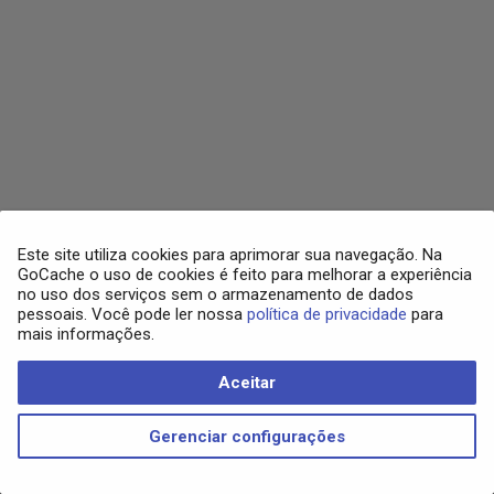
Histórico
d
Resolução de Problemas
Cifras
o
Usuários e
Permissionamento
DDos Protection
b
u
DNSSEC
s
Domínios
c
Firewall
Este site utiliza cookies para aprimorar sua navegação. Na
a
GoCache o uso de cookies é feito para melhorar a experiência
no uso dos serviços sem o armazenamento de dados
Histórico
pessoais. Você pode ler nossa
política de privacidade
para
mais informações.
Informações do Plano
Aceitar
Copyright © 2025 - GoCache
Load Balancer
Made with
Material for MkDocs
Gerenciar configurações
Log Stream