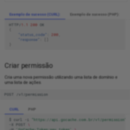
Exemplo de sucesso (CURL):
Exemplo de sucesso (PHP):
HTTP/
1.1
200
OK
{
"status_code"
:
200
,
"response"
:
[]
}
Criar permissão
Cria uma nova permissão utilizando uma lista de domínio e
uma lista de ações.
POST /v1/permission
CURL
PHP
$
curl
-i
"https://api.gocache.com.br/v1/permission"
-X
POST
\
-H
'GoCache-Token:seu_token'
\