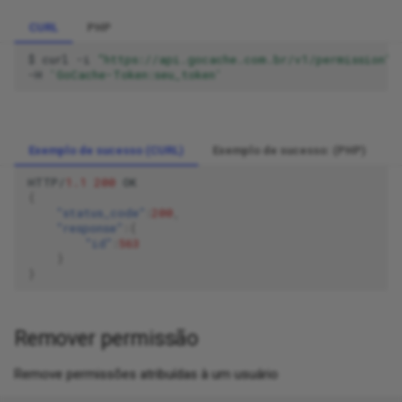
CURL
PHP
$
curl
-i
"https://api.gocache.com.br/v1/permission"
-H
'GoCache-Token:seu_token'
Exemplo de sucesso (CURL)
Exemplo de sucesso: (PHP)
HTTP/
1.1
200
OK
{
"status_code"
:
200
,
"response"
:{
"id"
:
563
}
}
Remover permissão
Remove permissões atribuídas à um usuário