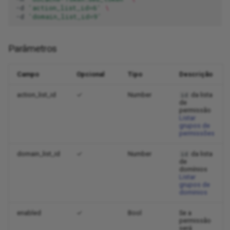
-d
'action_list_id=6'
\
-d
'domain_list_id=9'
Parâmetros
Campo
Opcional
Tipo
Descrição
action_list_id
✓
Number
da lista
id
de
permissão
Listar
grupos de
permissões
domain_list_id
✓
Number
da lista
id
de
domínios
Listar
grupos de
dominios
enabled
✓
Bool
Se a
permissão
será