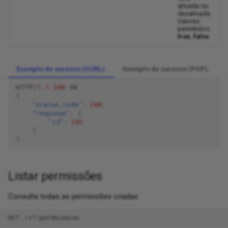
ativada ou
desativada
Valores
permitidos:
true
,
false
Exemplo de sucesso (CURL):
Exemplo de sucesso (PHP):
HTTP/
1.1
200
OK
{
"status_code"
:
200
,
"response"
:
{
"id"
:
203
}
}
Listar permissões
Consulta todas as permissões criadas
GET /v1/permission