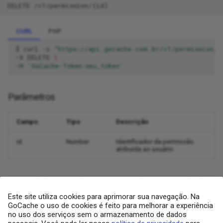
DELETE /v1/permission/{id}
CURL
PHP
$
curl
-i
"https://api.gocache.com.br/v1/permission/2
-X
DELETE
\
-H
'GoCache-Token:seu_token'
Parâmetros
Campo
Tipo
Descrição
id
Number
Identificador da permissão
atribuída ao usuário
Exemplo de sucesso (CURL):
Exemplo de sucesso (PHP):
Este site utiliza cookies para aprimorar sua navegação. Na
HTTP/
1.1
200
OK
GoCache o uso de cookies é feito para melhorar a experiência
{
no uso dos serviços sem o armazenamento de dados
"status_code"
:
200
,